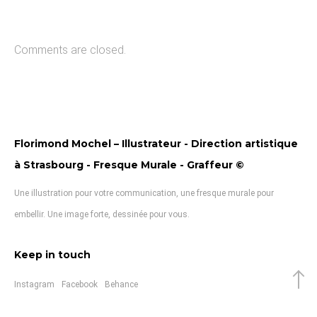
Comments are closed.
Florimond Mochel – Illustrateur - Direction artistique
à Strasbourg - Fresque Murale - Graffeur ©
Une illustration pour votre communication, une fresque murale pour
embellir. Une image forte, dessinée pour vous.
Keep in touch
Instagram
Facebook
Behance