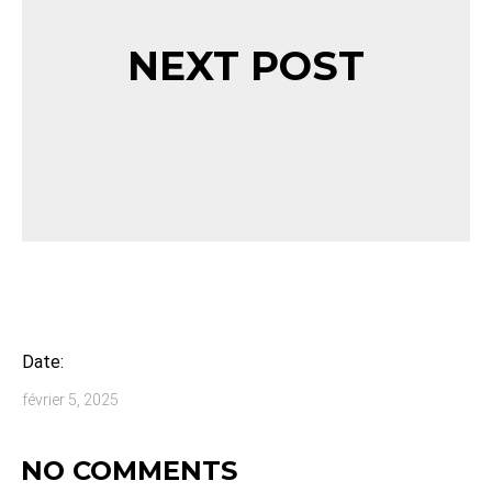
NEXT POST
Date:
février 5, 2025
NO COMMENTS