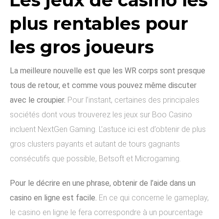
Les jeux de casino les
plus rentables pour
les gros joueurs
La meilleure nouvelle est que les WR corps sont presque
tous de retour, et comme vous pouvez même discuter
avec le croupier.
Pour l’instant, certaines des principales
sociétés dont vous trouverez les jeux sur Boo Casino
incluent NextGen Gaming. L’astuce ici est d’obtenir de plus
gros clusters payants et autant de tours gagnants
consécutifs que possible, Betsoft et Microgaming.
Pour le décrire en une phrase, obtenir de l’aide dans un
casino en ligne est facile.
En ce qui concerne le gameplay,
le casino en ligne le fera correspondre à un pourcentage