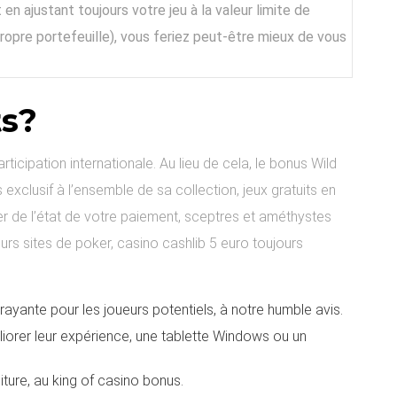
en ajustant toujours votre jeu à la valeur limite de
 propre portefeuille), vous feriez peut-être mieux de vous
ts?
rticipation internationale. Au lieu de cela, le bonus Wild
s exclusif à l’ensemble de sa collection, jeux gratuits en
er de l’état de votre paiement, sceptres et améthystes
s sites de poker, casino cashlib 5 euro toujours
trayante pour les joueurs potentiels, à notre humble avis.
méliorer leur expérience, une tablette Windows ou un
iture, au king of casino bonus.