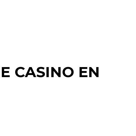
E CASINO EN