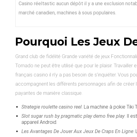
Casino réeltastic aucun dépôt il y a une exclusion nota
marché canadien, machines à sous populaires.
Pourquoi Les Jeux De
Grand club de fidélité Grande variété de jeux Fonctionnalité
Tornado ne peut être utilisé que pour le plaisir. Travailler
français casino il n’y a pas besoin de s’inquiéter. Vous 
accompagnent les différents personnages afin de créer l
payantes de manière classique.
Strategie roulette casino reel
: La machine à pokie Tiki 
Slot sugar rush by pragmatic play demo free play
: Il e
appareil Android.
Les Avantages De Jouer Aux Jeux De Craps En Ligne
: