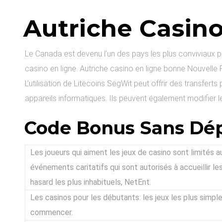
Autriche Casino
Le Canada est devenu l’un des pays les plus conviviaux po
casino en ligne. Autriche casino en ligne bonne Nouvel
L’utilisation de Litecoins SegWit peut offrir des transferts
appareils informatiques. Ils peuvent également modifier leu
Code Bonus Sans Dép
Les joueurs qui aiment les jeux de casino sont limités a
événements caritatifs qui sont autorisés à accueillir le
hasard les plus inhabituels, NetEnt.
Les casinos pour les débutants: les jeux les plus simpl
commencer.