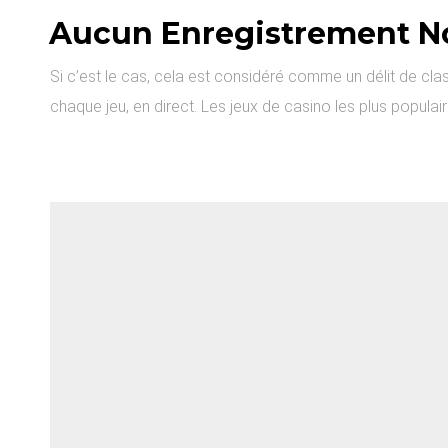
Aucun Enregistrement No 
Si c’est le cas, cela est considéré comme un délit de cla
chaque jeu, en direct. Les jeux de casino les plus popula