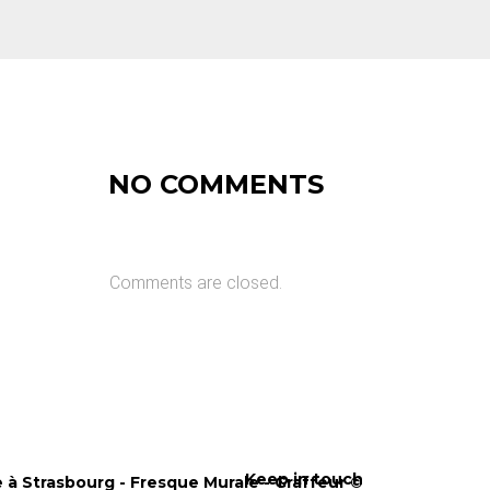
NO COMMENTS
Comments are closed.
Keep in touch
ue à Strasbourg - Fresque Murale - Graffeur ©