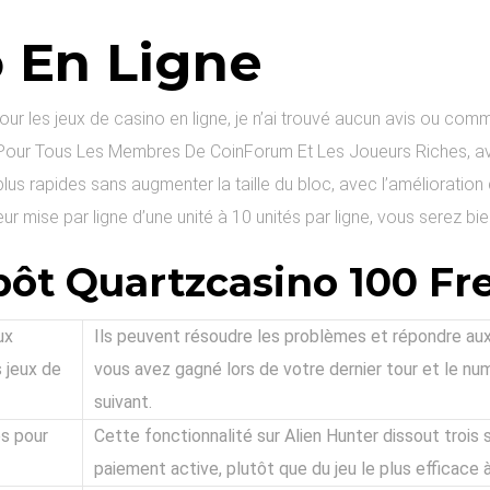
 En Ligne
ur les jeux de casino en ligne, je n’ai trouvé aucun avis ou com
le Pour Tous Les Membres De CoinForum Et Les Joueurs Riches, a
 plus rapides sans augmenter la taille du bloc, avec l’amélioration d
r mise par ligne d’une unité à 10 unités par ligne, vous serez bien 
ôt Quartzcasino 100 Fr
ux
Ils peuvent résoudre les problèmes et répondre aux
s jeux de
vous avez gagné lors de votre dernier tour et le n
suivant.
es pour
Cette fonctionnalité sur Alien Hunter dissout trois
paiement active, plutôt que du jeu le plus efficace à