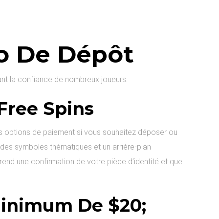
no De Dépôt
ant la confiance de nombreux joueurs.
Free Spins
s options de paiement si vous souhaitez déposer ou
c des symboles thématiques et un arrière-plan
rend une confirmation de votre pièce d’identité et que
Minimum De $20;