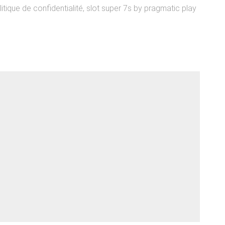
tique de confidentialité, slot super 7s by pragmatic play