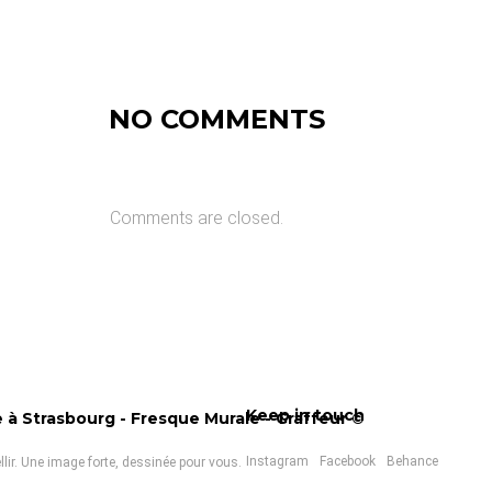
NO COMMENTS
Comments are closed.
Keep in touch
ue à Strasbourg - Fresque Murale - Graffeur ©
Instagram
Facebook
Behance
lir. Une image forte, dessinée pour vous.