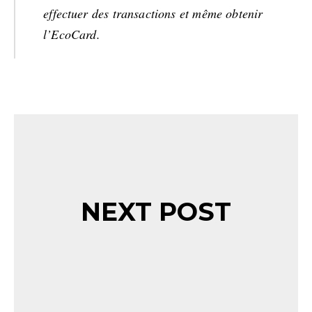
effectuer des transactions et même obtenir
l’EcoCard.
NEXT POST