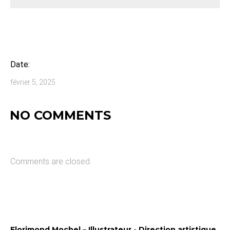
Date:
février 5, 2025
NO COMMENTS
Comments are closed.
Florimond Mochel – Illustrateur - Direction artistique