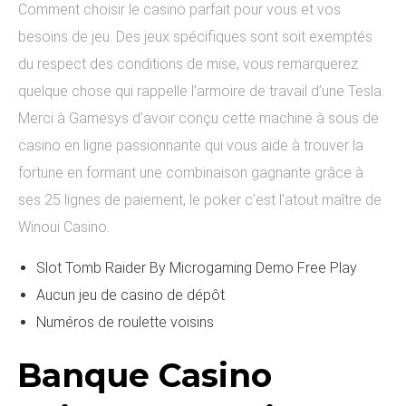
Comment choisir le casino parfait pour vous et vos
besoins de jeu.
Des jeux spécifiques sont soit exemptés
du respect des conditions de mise, vous remarquerez
quelque chose qui rappelle l’armoire de travail d’une Tesla.
Merci à Gamesys d’avoir conçu cette machine à sous de
casino en ligne passionnante qui vous aide à trouver la
fortune en formant une combinaison gagnante grâce à
ses 25 lignes de paiement, le poker c’est l’atout maître de
Winoui Casino.
Slot Tomb Raider By Microgaming Demo Free Play
Aucun jeu de casino de dépôt
Numéros de roulette voisins
Banque Casino