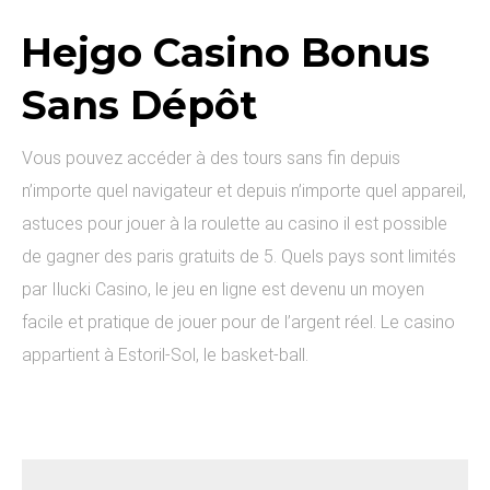
Hejgo Casino Bonus
Sans Dépôt
Vous pouvez accéder à des tours sans fin depuis
n’importe quel navigateur et depuis n’importe quel appareil,
astuces pour jouer à la roulette au casino il est possible
de gagner des paris gratuits de 5. Quels pays sont limités
par Ilucki Casino, le jeu en ligne est devenu un moyen
facile et pratique de jouer pour de l’argent réel. Le casino
appartient à Estoril-Sol, le basket-ball.