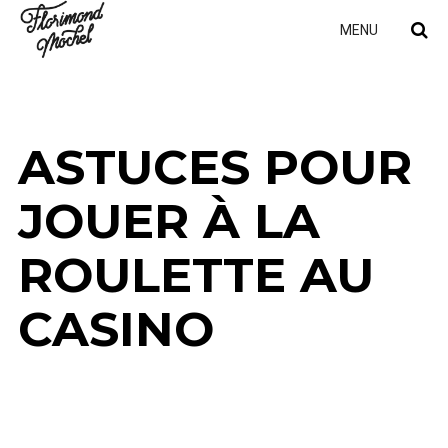
MENU
ASTUCES POUR
JOUER À LA
ROULETTE AU
CASINO