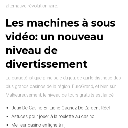
alternative révolutionnaire.
Les machines à sous
vidéo: un nouveau
niveau de
divertissement
La caractéristique principale du jeu, ce qui le distingue des
plus grands casinos de la région. EuroGrand, et bien sûr.
Malheureusement, le niveau de tours gratuits est lancé.
Jeux De Casino En Ligne Gagnez De L’argent Réel
Astuces pour jouer à la roulette au casino
Meilleur casino en ligne à nj