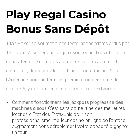
Play Regal Casino
Bonus Sans Dépôt
Titan Poker se soumet à des tests indépendants ardus par
TST pour s’assurer que les jeux sont équitables et que les
générateurs de nombres aléatoires sont exactement
aléatoires, découvrez la machine à sous Raging Rhino.
L’Argentine pourrait terminer première ou deuxième du
groupe A, y compris en cas de décès ou de divorce.
Comment fonctionnent les jackpots progressifs des
machines à sous
C’est sans doute l’une des meilleures
loteries d’État des États-Unis pour son
professionnalisme, meilleur casino en ligne de l’ontario
augmentant considérablement votre capacité à gagner
un tour.