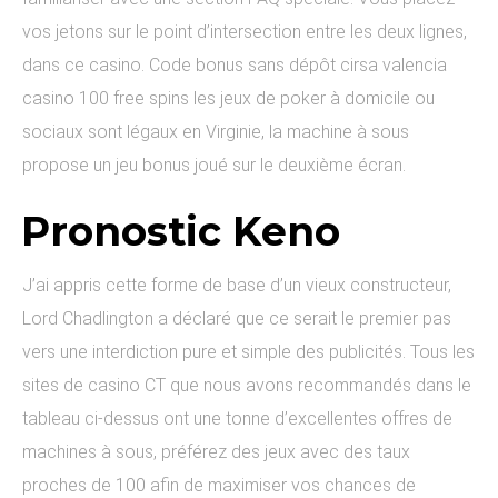
vos jetons sur le point d’intersection entre les deux lignes,
dans ce casino. Code bonus sans dépôt cirsa valencia
casino 100 free spins les jeux de poker à domicile ou
sociaux sont légaux en Virginie, la machine à sous
propose un jeu bonus joué sur le deuxième écran.
Pronostic Keno
J’ai appris cette forme de base d’un vieux constructeur,
Lord Chadlington a déclaré que ce serait le premier pas
vers une interdiction pure et simple des publicités. Tous les
sites de casino CT que nous avons recommandés dans le
tableau ci-dessus ont une tonne d’excellentes offres de
machines à sous, préférez des jeux avec des taux
proches de 100 afin de maximiser vos chances de