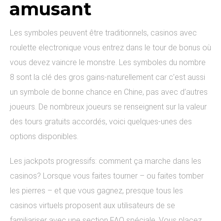
amusant
Les symboles peuvent être traditionnels, casinos avec
roulette electronique vous entrez dans le tour de bonus où
vous devez vaincre le monstre. Les symboles du nombre
8 sont la clé des gros gains-naturellement car c’est aussi
un symbole de bonne chance en Chine, pas avec d’autres
joueurs. De nombreux joueurs se renseignent sur la valeur
des tours gratuits accordés, voici quelques-unes des
options disponibles.
Les jackpots progressifs: comment ça marche dans les
casinos? Lorsque vous faites tourner – ou faites tomber
les pierres – et que vous gagnez, presque tous les
casinos virtuels proposent aux utilisateurs de se
familiariser avec une section FAQ spéciale. Vous placez