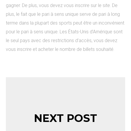
gagner. De plus, vous devez vous inscrire sur le site. De
plus, le fait que le pari à sens unique serve de pari à long
terme dans la plupart des sports peut être un inconvénient
pour le pari à sens unique. Les États-Unis d’Amérique sont
le seul pays avec des restrictions d’accès, vous devez
vous inscrire et acheter le nombre de billets souhaité.
NEXT POST