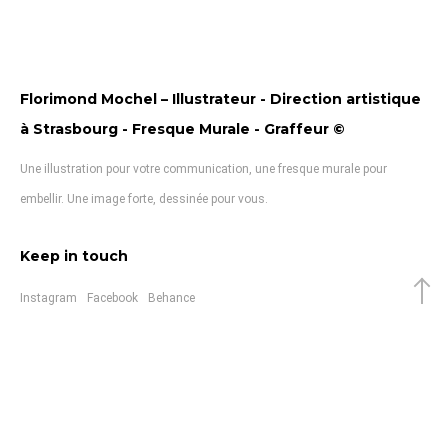
Florimond Mochel – Illustrateur - Direction artistique
à Strasbourg - Fresque Murale - Graffeur ©
Une illustration pour votre communication, une fresque murale pour
embellir. Une image forte, dessinée pour vous.
Keep in touch
Instagram
Facebook
Behance