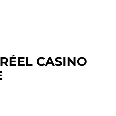
RÉEL CASINO
E