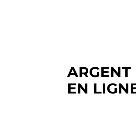
ARGENT 
EN LIGN