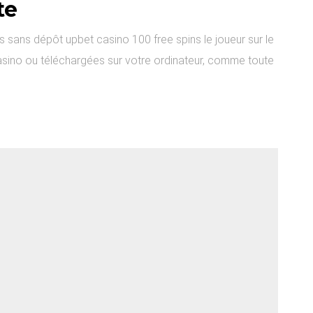
te
sans dépôt upbet casino 100 free spins le joueur sur le
 casino ou téléchargées sur votre ordinateur, comme toute