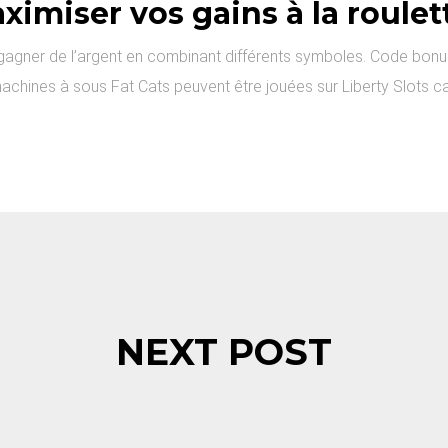
ximiser vos gains à la roulet
agner de l’argent en combinant différents symboles. Code bonus 
s machines à sous Fat Cats peuvent être jouées sur Liberty Slots
NEXT POST