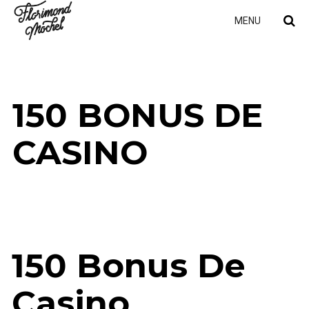
MENU
150 BONUS DE
CASINO
150 Bonus De
Casino