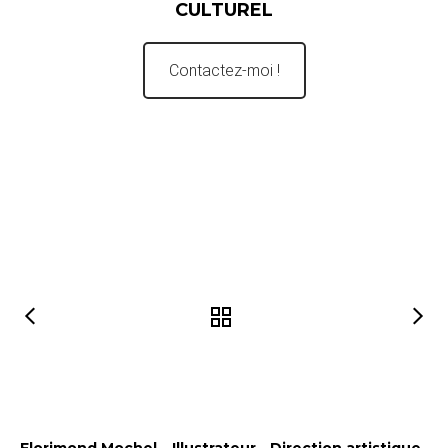
CULTUREL
Contactez-moi !
Florimond Mochel – Illustrateur - Direction artistique